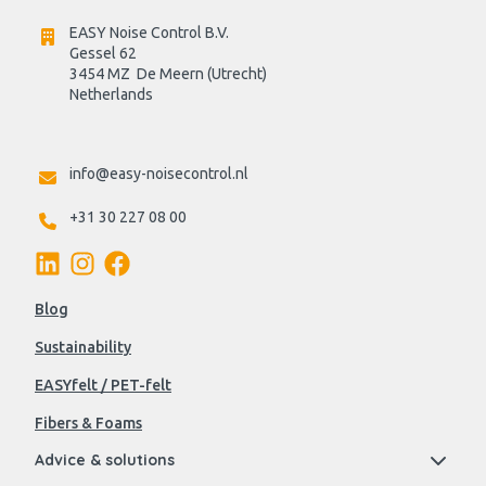
EASY Noise Control B.V.
Gessel 62
3454 MZ  De Meern (Utrecht)
Netherlands

info@easy-noisecontrol.nl
+31 30 227 08 00
Blog
Sustainability
EASYfelt / PET-felt
Fibers & Foams
Advice & solutions